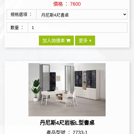
價格 ： 7600
規格選項 ：
數量 ：
加入詢價車
更多
丹尼斯4尺岩板L型書桌
產品型號 ： 2733-1