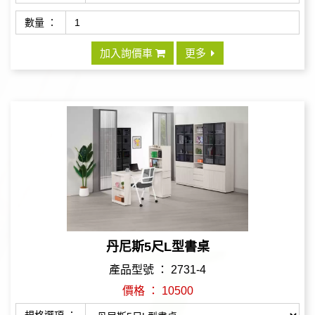
數量 ：
加入詢價車
更多
丹尼斯5尺L型書桌
產品型號 ： 2731-4
價格 ： 10500
規格選項 ：