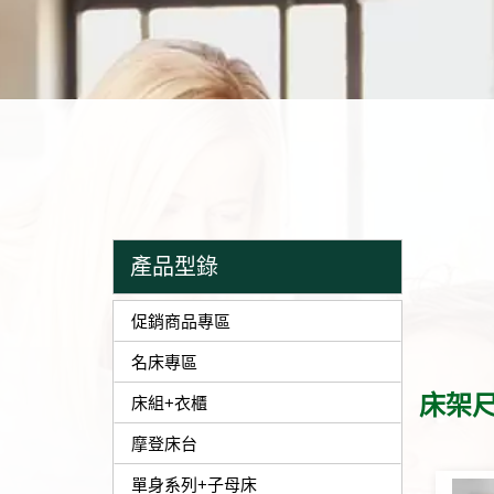
產品型錄
促銷商品專區
名床專區
床架尺
床組+衣櫃
摩登床台
單身系列+子母床