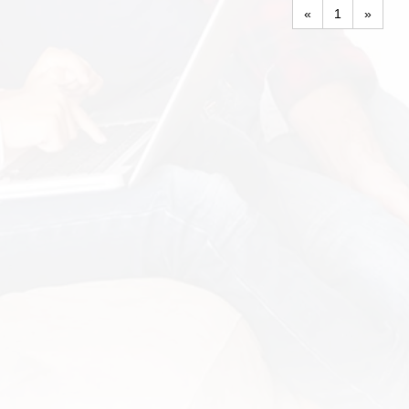
«
1
»