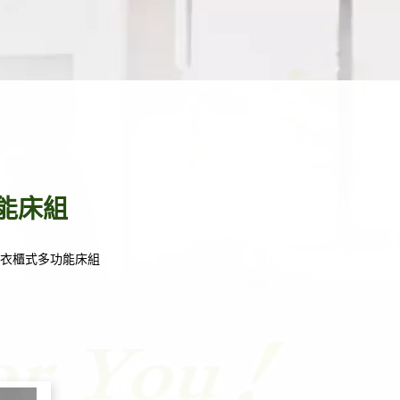
能床組
特衣櫃式多功能床組