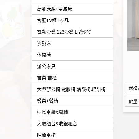
高腳床組+雙層床
客廳TV櫃+茶几
電動沙發 123沙發 L型沙發
沙發床
休閒椅
辦公家具
書桌.書櫃
規格
大型辦公椅.電腦椅.洽談椅.培訓椅
餐桌+餐椅
數量
中島桌櫃&餐櫃
大廳櫃台&收銀櫃台
吧檯桌椅