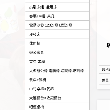
高腳床組+雙層床
客廳TV櫃+茶几
電動沙發 123沙發 L型沙發
沙發床
休閒椅
辦公家具
書桌.書櫃
規格
大型辦公椅.電腦椅.洽談椅.培訓椅
餐桌+餐椅
數量
中島桌櫃&餐櫃
大廳櫃台&收銀櫃台
吧檯桌椅