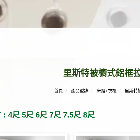
里斯特被櫥式鋁框
首頁
產品型錄
床組+衣櫃
里斯特
: 4尺 5尺 6尺 7尺 7.5尺 8尺