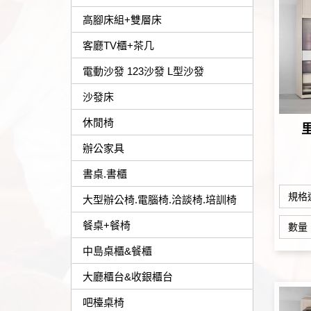
高腳床組+雙層床
客廳TV櫃+茶几
電動沙發 123沙發 L型沙發
沙發床
休閒椅
辦公家具
書桌.書櫃
規格
大型辦公椅.電腦椅.洽談椅.培訓椅
餐桌+餐椅
數量
中島桌櫃&餐櫃
大廳櫃台&收銀櫃台
吧檯桌椅