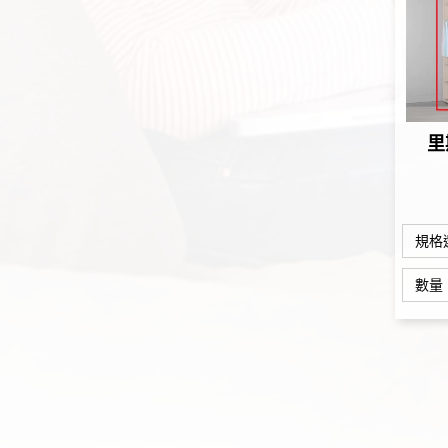
里
規格
數量