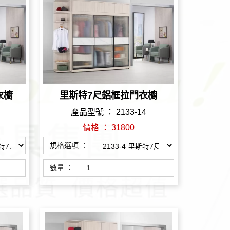
衣櫥
里斯特7尺鋁框拉門衣櫥
產品型號 ： 2133-14
價格 ： 31800
規格選項 ：
數量 ：