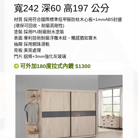
寬242 深60 高197 公分
材質:採用符合國際標準低甲醛防蛀木心板+1mmABS封邊
(環保可回收，耐磨高剛性)
塗裝:採用PU耐磨耐水塗裝
表面:專利技術耐磨浮雕木紋，觸感猶如實木
抽屜:採用鋼珠滑軌
背板:美背處理
門片:鋁條+3mm強化灰玻璃
可外加180度拉式內鏡 $1300