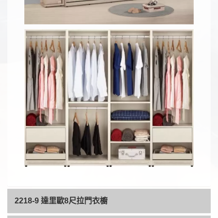
2218-9 達里歐8尺拉門衣櫥