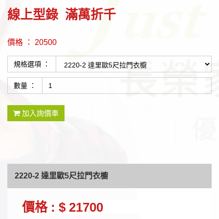
線上型錄 滿萬折千
價格 ： 20500
規格選項 ：
數量 ：
加入詢價車
2220-2 達里歐5尺拉門衣櫥
價格 : $ 21700