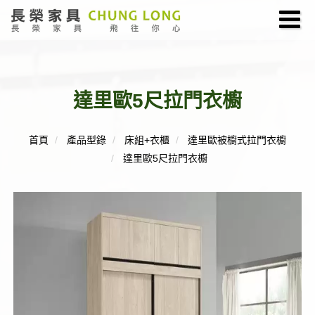
達里歐5尺拉門衣櫥
首頁
產品型錄
床組+衣櫃
達里歐被櫥式拉門衣櫥
達里歐5尺拉門衣櫥